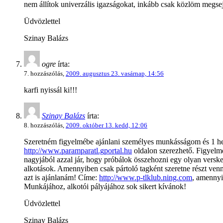
nem állítok univerzális igazságokat, inkább csak közlöm megsej
Üdvözlettel
Szinay Balázs
ogre
írta:
7. hozzászólás,
2009. augusztus 23. vasárnap, 14:56
karfi nyissál ki!!!
Szinay Balázs
írta:
8. hozzászólás,
2009. október 13. kedd, 12:06
Szeretném figyelmébe ajánlani személyes munkásságom és 1 hete
http://www.paramparatl.gportal.hu
oldalon szerezhető. Figyelm
nagyjából azzal jár, hogy próbálok összehozni egy olyan verskedv
alkotások. Amennyiben csak pártoló tagként szeretne részt venni
azt is ajánlanám! Címe:
http://www.p-tlklub.ning.com
, amennyi
Munkájához, alkotói pályájához sok sikert kívánok!
Üdvözlettel
Szinay Balázs