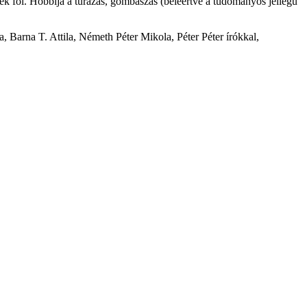
tek föl. Hobbija a túrázás, gombászás (beleértve a tudományos jellegű
 Barna T. Attila, Németh Péter Mikola, Péter Péter írókkal,