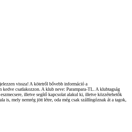
elezzen vissza! A kötetről bővebb információ a
an kedve csatlakozzon. A klub neve: Parampara-TL. A klubtagság
szmecsere, illetve segítő kapcsolat alakul ki, illetve közzétehetők
la is, mely nemrég jött létre, oda még csak szállíngóznak át a tagok,