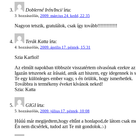
Doblerné Irén/Inci/
írta:
3. hozzászólás,
2009. március 24. kedd, 22:35
Nagyon tetszik, gratulálok, csak így tovább!!!!!!!!!!!!!
Terák Katta
írta:
4. hozzászólás,
2009. április 17. péntek, 15:31
Szia Karfiol!
Az elmúlt napokban többször visszatértem olvasónak ezekre az 
Igazán tetszenek az írásaid, amik azt hiszem, egy idegennek is
Te egy különleges ember vagy, s én örülök, hogy ismerhetlek.
Továbbra is termékeny éveket kívánok neked!
Szia: Katta
GIGI
írta:
5. hozzászólás,
2009. július 17. péntek, 10:08
Húúú már megijedtem,hogy eltűnt a honlapod,de látom csak me
Én nem dicsérlek, tudod azt Te mit gondolok.:-)