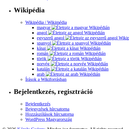
Wikipédia
Wikipédia / Wikimédia
magyar
angol
egyszerű angol
spanyol
kínai
román
török
norvég
katalán
arab
Írások a Wikiforrásban
Bejelentkezés, regisztráció
Bejelentkezés
Bejegyzések hírcsatorna
Hozzászólások hírcsatorna
WordPress Magyarország