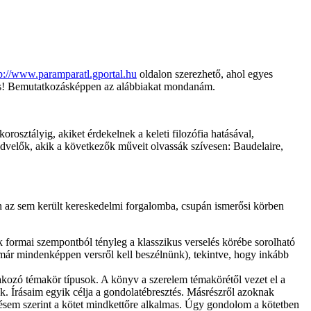
p://www.paramparatl.gportal.hu
oldalon szerezhető, ahol egyes
t is! Bemutatkozásképpen az alábbiakat mondanám.
orosztályig, akiket érdekelnek a keleti filozófia hatásával,
edvelők, akik a következők műveit olvassák szívesen: Baudelaire,
an az sem került kereskedelmi forgalomba, csupán ismerősi körben
 formai szempontból tényleg a klasszikus verselés körébe sorolható
már mindenképpen versről kell beszélnünk), tekintve, hogy inkább
akozó témakör típusok. A könyv a szerelem témakörétől vezet el a
k. Írásaim egyik célja a gondolatébresztés. Másrészről azoknak
lésem szerint a kötet mindkettőre alkalmas. Úgy gondolom a kötetben