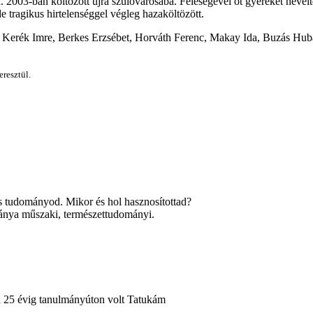
. 2003-ban költözött újra szülővárosába. Feleségével öt gyereket nevel
 tragikus hirtelenséggel végleg hazaköltözött.
n, Kerék Imre, Berkes Erzsébet, Horváth Ferenc, Makay Ida, Buzás Huba,
eresztül.
s tudományod. Mikor és hol hasznosítottad?
ánya műszaki, természettudományi.
a 25 évig tanulmányúton volt Tatukám