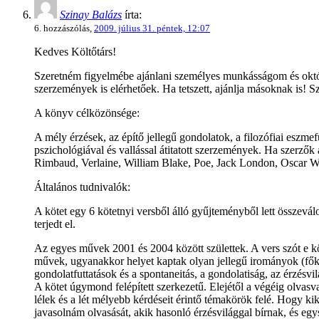
Szinay Balázs
írta:
6. hozzászólás,
2009. július 31. péntek, 12:07
Kedves Költőtárs!
Szeretném figyelmébe ajánlani személyes munkásságom és októ
szerzemények is elérhetőek. Ha tetszett, ajánlja másoknak is
A könyv célközönsége:
A mély érzések, az építő jellegű gondolatok, a filozófiai eszmef
pszichológiával és vallással átitatott szerzemények. Ha szerz
Rimbaud, Verlaine, William Blake, Poe, Jack London, Oscar Wi
Általános tudnivalók:
A kötet egy 6 kötetnyi versből álló gyűjteményből lett összevá
terjedt el.
Az egyes művek 2001 és 2004 között születtek. A vers szót e k
művek, ugyanakkor helyet kaptak olyan jellegű irományok (főké
gondolatfuttatások és a spontaneitás, a gondolatiság, az érzésv
A kötet úgymond felépített szerkezetű. Elejétől a végéig olvas
lélek és a lét mélyebb kérdéseit érintő témakörök felé. Hogy k
javasolnám olvasását, akik hasonló érzésvilággal bírnak, és e