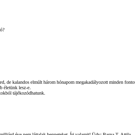
nó?
led, de kalandos elmúlt három hónapom megakadályozott minden font
 életünk lesz-e.
zokból tájékozódhatunk.
iárd éve nem láttalak benneteket. Írj valamit! Üdv: Barna T. Attila