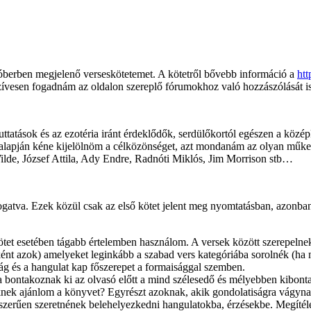
berben megjelenő verseskötetemet. A kötetről bővebb információ a
htt
! Szívesen fogadnám az oldalon szereplő fórumokhoz való hozzászólásá
uttatások és az ezotéria iránt érdeklődők, serdülőkortól egészen a középk
ők alapján kéne kijelölnöm a célközönséget, azt mondanám az olyan műk
lde, József Attila, Ady Endre, Radnóti Miklós, Jim Morrison stb…
logatva. Ezek közül csak az első kötet jelent meg nyomtatásban, azonb
ötet esetében tágabb értelemben használom. A versek között szerepelnek
nt azok) amelyeket leginkább a szabad vers kategóriába sorolnék (ha 
ilág és a hangulat kap főszerepet a formaisággal szemben.
va bontakoznak ki az olvasó előtt a mind szélesedő és mélyebben kibont
iknek ajánlom a könyvet? Egyrészt azoknak, akik gondolatiságra vágyna
gyszerűen szeretnének belehelyezkedni hangulatokba, érzésekbe. Megíté