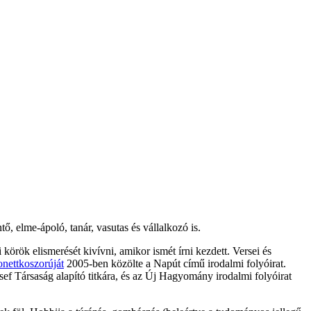
, elme-ápoló, tanár, vasutas és vállalkozó is.
örök elismerését kivívni, amikor ismét írni kezdett. Versei és
nettkoszorúját
2005-ben közölte a Napút című irodalmi folyóirat.
ef Társaság alapító titkára, és az Új Hagyomány irodalmi folyóirat