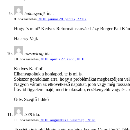
halassyvajk
írta:
9. hozzászólás,
2010. január 29. péntek, 22:07
Hogy ‘s mint? Kedves Reformátuskovácsházy Berger Pali Kú
Halassy Vajk
rozsavirag
írta:
10. hozzászólás,
2010. április 27. kedd, 10:10
Kedves Karfiol!
Elhanyagoltuk a honlapod, te is mi is.
Sokszor gondoltam arra, hogy a problémákat megbeszéljem ve
Nagyon várom az elkövetkező napokat, jobb vagy még rosszabb
Írásaid figyelem majd, mert te okosabb, érzékenyebb vagy és a
Üdv. Szegfű Ildikó
tz78
írta:
11. hozzászólás,
2010. augusztus 1. vasárnap, 19:28
Jó estét kívánok! Hogy vagy-vagytok kedves Gyurikám? Többmill