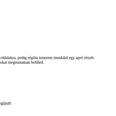
oldalakra, pedig régóta ismerem munkáid egy apró részét.
 sokat megmutatnak belőled.
gújult!