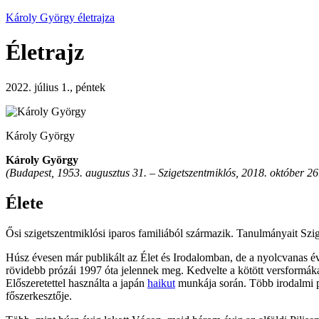
Károly György életrajza
Életrajz
2022. július 1., péntek
Károly György
Károly György
(Budapest, 1953. augusztus 31. – Szigetszentmiklós, 2018. október 26.)
Élete
Ősi szigetszentmiklósi iparos familiából származik. Tanulmányait Szig
Húsz évesen már publikált az Élet és Irodalomban, de a nyolcvanas éve
rövidebb prózái 1997 óta jelennek meg. Kedvelte a kötött versformák
Előszeretettel használta a japán
haikut
munkája során. Több irodalmi pá
főszerkesztője.