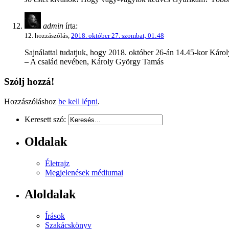
admin
írta:
12. hozzászólás,
2018. október 27. szombat, 01:48
Sajnálattal tudatjuk, hogy 2018. október 26-án 14.45-kor Káro
– A család nevében, Károly György Tamás
Szólj hozzá!
Hozzászóláshoz
be kell lépni
.
Keresett szó:
Oldalak
Életrajz
Megjelenések médiumai
Aloldalak
Írások
Szakácskönyv