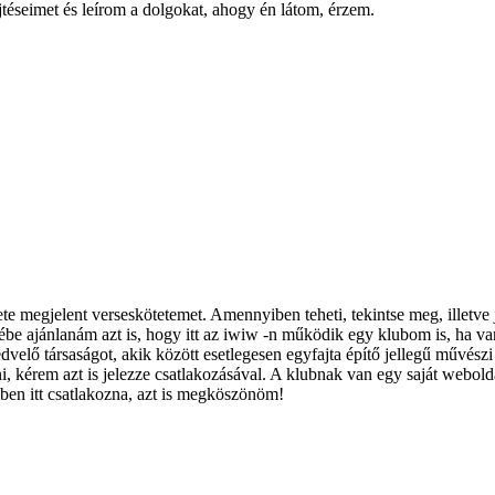
téseimet és leírom a dolgokat, ahogy én látom, érzem.
 megjelent verseskötetemet. Amennyiben teheti, tekintse meg, illetve j
ébe ajánlanám azt is, hogy itt az iwiw -n működik egy klubom is, ha v
elő társaságot, akik között esetlegesen egyfajta építő jellegű művészi e
, kérem azt is jelezze csatlakozásával. A klubnak van egy saját webolda
ben itt csatlakozna, azt is megköszönöm!