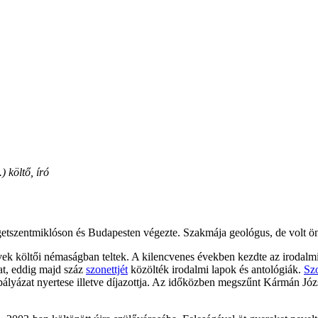
 költő, író
etszentmiklóson és Budapesten végezte. Szakmája geológus, de volt öntő
k költői némaságban teltek. A kilencvenes években kezdte az irodalmi k
at, eddig majd száz
szonettjét
közölték irodalmi lapok és antológiák.
Szo
lyázat nyertese illetve díjazottja. Az időközben megszűnt Kármán Józs