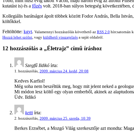
Több, mint húsz évig lakott Vácon, majd három évig az alföldi Pilisen
kutatást is) és a
főzés
volt. 2018-ban súlyos betegség következtében, de
Kollegiális barátságot ápolt többek között Fodor András, Bella Istvá
költőkkel.
Feltöltötte:
kgyt
.
Valamennyi hozzászólás követhető az
RSS 2.0
hírcsatornán k
Hozzá lehet szólni
, vagy
küldhető visszajelzés
a saját oldalról.
12 hozzászólás a „Életrajz” című íráshoz
Szegfű Ildikó
írta:
1. hozzászólás,
2009. március 24. kedd, 20:08
Kedves Karfiol!
Még soha nem beszéltük meg, hogy mit jelent neked a geologu
Mi módon lesz költő egy olyan emberből, akinek az alaptudom
Üdv. Ildikó
ketti
írta:
2. hozzászólás,
2009. március 25. szerda, 10:39
Berkes Erzsébet, a Mozgó Világ szerkesztője azt mondta: Mag